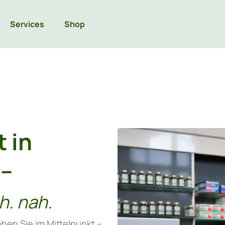
Services
Shop
 in
 –
h. nah.
hen Sie im Mittelpunkt –